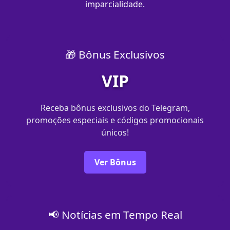
imparcialidade.
🎁 Bônus Exclusivos
VIP
Receba bônus exclusivos do Telegram,
promoções especiais e códigos promocionais
únicos!
Ver Bônus
📢 Notícias em Tempo Real