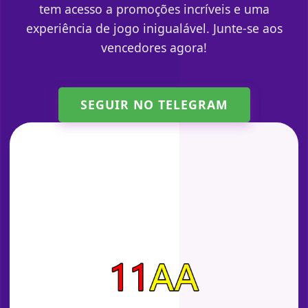
tem acesso a promoções incríveis e uma
experiência de jogo inigualável. Junte-se aos
vencedores agora!
SEGUIR NO TELEGRAM