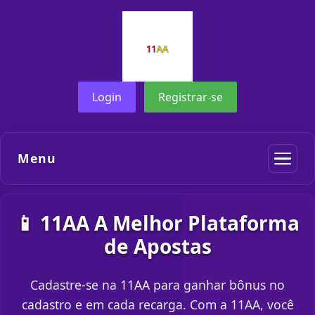
Login
Registrar-se
Menu
📱 11AA A Melhor Plataforma
de Apostas
Cadastre-se na 11AA para ganhar bônus no
cadastro e em cada recarga. Com a 11AA, você