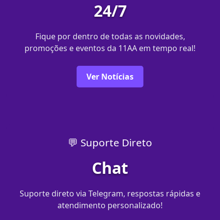
24/7
Fique por dentro de todas as novidades,
promoções e eventos da 11AA em tempo real!
Ver Notícias
💬 Suporte Direto
Chat
Suporte direto via Telegram, respostas rápidas e
atendimento personalizado!