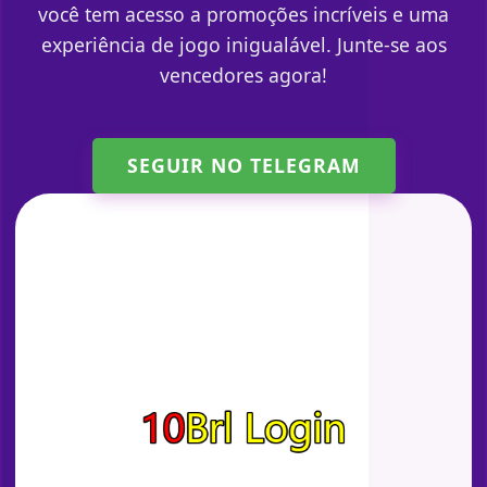
você tem acesso a promoções incríveis e uma
experiência de jogo inigualável. Junte-se aos
vencedores agora!
SEGUIR NO TELEGRAM