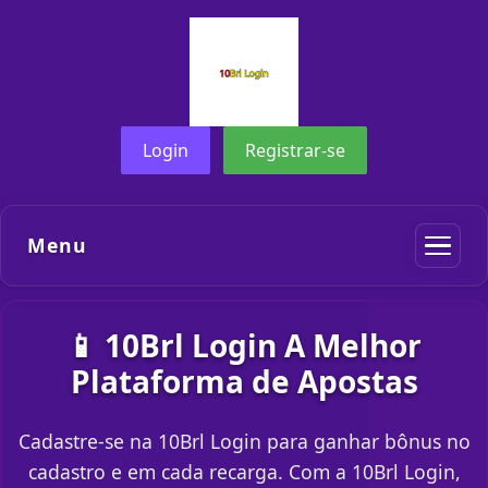
Login
Registrar-se
Menu
📱 10Brl Login A Melhor
Plataforma de Apostas
Cadastre-se na 10Brl Login para ganhar bônus no
cadastro e em cada recarga. Com a 10Brl Login,