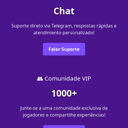
Chat
Suporte direto via Telegram, respostas rápidas e
atendimento personalizado!
Falar Suporte
👥 Comunidade VIP
1000+
Junte-se a uma comunidade exclusiva de
jogadores e compartilhe experiências!