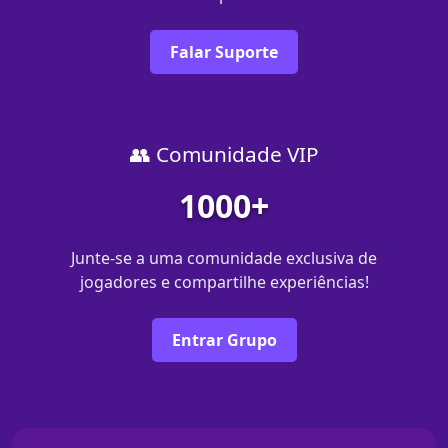
Falar Suporte
👥 Comunidade VIP
1000+
Junte-se a uma comunidade exclusiva de
jogadores e compartilhe experiências!
Entrar Grupo