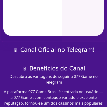
📱 Canal Oficial no Telegram!
📱 Benefícios do Canal
Descubra as vantagens de seguir a 077 Game no
Telegram
A plataforma 077 Game Brasil é centrada no usuário —
a 077 Game , com conteúdo variado e excelente
reputação, tornou-se um dos cassinos mais populares