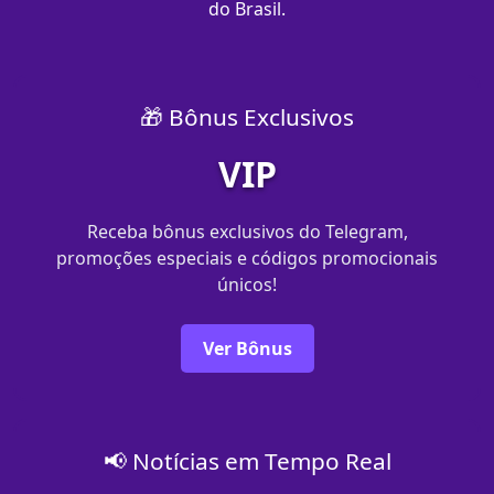
do Brasil.
🎁 Bônus Exclusivos
VIP
Receba bônus exclusivos do Telegram,
promoções especiais e códigos promocionais
únicos!
Ver Bônus
📢 Notícias em Tempo Real