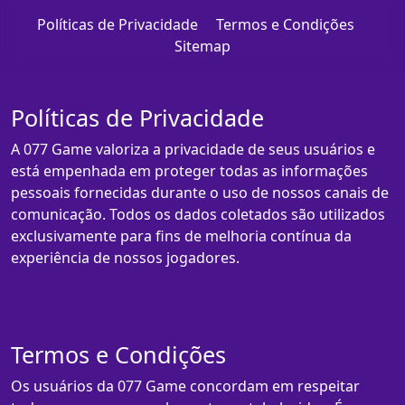
Políticas de Privacidade
Termos e Condições
Sitemap
Políticas de Privacidade
A 077 Game valoriza a privacidade de seus usuários e
está empenhada em proteger todas as informações
pessoais fornecidas durante o uso de nossos canais de
comunicação. Todos os dados coletados são utilizados
exclusivamente para fins de melhoria contínua da
experiência de nossos jogadores.
Termos e Condições
Os usuários da 077 Game concordam em respeitar